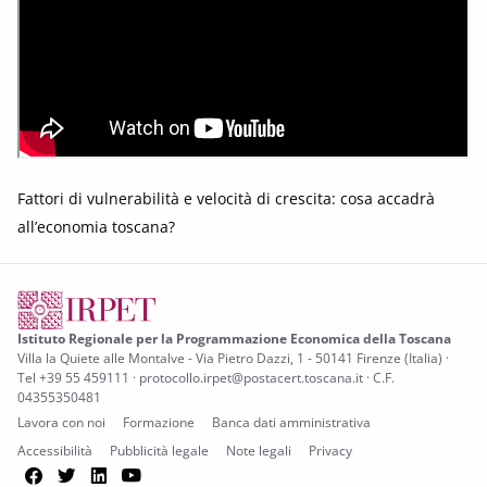
Fattori di vulnerabilità e velocità di crescita: cosa accadrà
all’economia toscana?
Istituto Regionale per la Programmazione Economica della Toscana
Villa la Quiete alle Montalve - Via Pietro Dazzi, 1 - 50141 Firenze (Italia) ·
Tel +39 55 459111 · protocollo.irpet@postacert.toscana.it · C.F.
04355350481
Lavora con noi
Formazione
Banca dati amministrativa
Accessibilità
Pubblicità legale
Note legali
Privacy
Facebook
Twitter
LinkedIn
YouTube