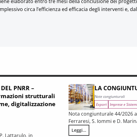
ene elaborato entro tre mesi della conclusione dei progetti,
lessivo circa l’efficienza ed efficacia degli interventi e, dall’
 DEL PNRR –
LA CONGIUNTU
mazioni strutturali
Note congiunturali
me, digitalizzazione
Export
Imprese e Sistem
Nota congiunturale 44/2026 a c
Ferraresi, S. Iommi e D. Marin
Leggi...
LA CONGIUNTURA NELLE PROV
. Lattarulo, in