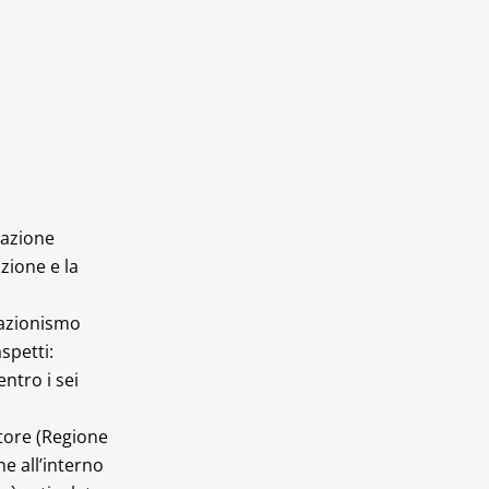
razione
zione e la
iazionismo
spetti:
ntro i sei
atore (Regione
e all’interno