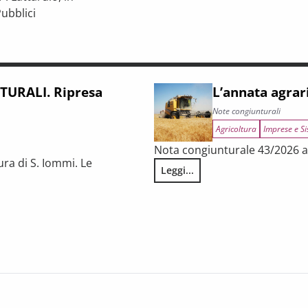
ubblici
iunturale e trasformazioni strutturali del procurement pubblico
URALI. Ripresa
L’annata agrar
Note congiunturali
Agricoltura
Imprese e Si
Nota congiunturale 43/2026 a 
ura di S. Iommi. Le
Leggi...
L’annata agraria 2025 in Tosca
 fragilità persistenti