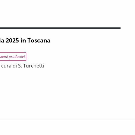
 tra riforme, digitalizzazione e modelli organizzativi
ia 2025 in Toscana
stemi produttivi
cura di S. Turchetti
na