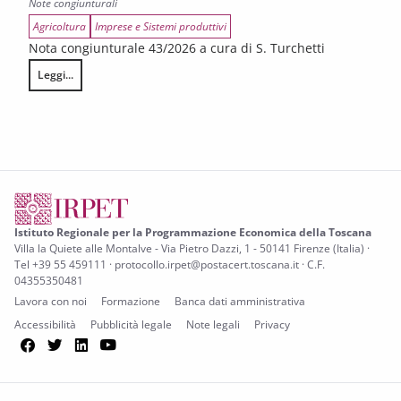
Note congiunturali
Agricoltura
Imprese e Sistemi produttivi
Nota congiunturale 43/2026 a cura di S. Turchetti
Leggi...
L’annata agraria 2025 in Toscana
Istituto Regionale per la Programmazione Economica della Toscana
Villa la Quiete alle Montalve - Via Pietro Dazzi, 1 - 50141 Firenze (Italia) ·
Tel +39 55 459111 · protocollo.irpet@postacert.toscana.it · C.F.
04355350481
Lavora con noi
Formazione
Banca dati amministrativa
Accessibilità
Pubblicità legale
Note legali
Privacy
Facebook
Twitter
LinkedIn
YouTube