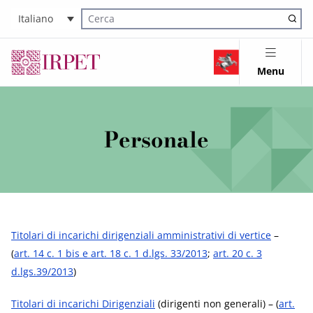
Italiano
Cerca nel sito
Menu
Personale
Titolari di incarichi dirigenziali amministrativi di vertice
–
(
art. 14 c. 1 bis e art. 18 c. 1 d.lgs. 33/2013
;
art. 20 c. 3
d.lgs.39/2013
)
Titolari di incarichi Dirigenziali
(dirigenti non generali) – (
art.