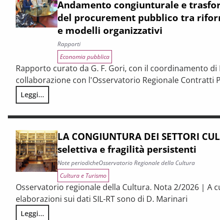
Andamento congiunturale e trasfor
del procurement pubblico tra rifor
e modelli organizzativi
Rapporti
Economia pubblica
Rapporto curato da G. F. Gori, con il coordinamento di P
collaborazione con l'Osservatorio Regionale Contratti P
Leggi...
I CONTRATTI PUBBLICI AL TERMINE DEL PNRR – Andamento cong
LA CONGIUNTURA DEI SETTORI CULT
selettiva e fragilità persistenti
Note periodiche
Osservatorio Regionale della Cultura
Cultura e Turismo
Osservatorio regionale della Cultura. Nota 2/2026 | A c
elaborazioni sui dati SIL-RT sono di D. Marinari
Leggi...
LA CONGIUNTURA DEI SETTORI CULTURALI. Ripresa selettiva e