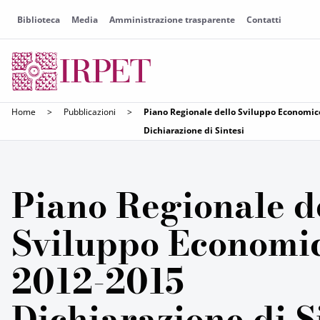
Biblioteca
Media
Amministrazione trasparente
Contatti
Home
>
Pubblicazioni
>
Piano Regionale dello Sviluppo Economic
Dichiarazione di Sintesi
Piano Regionale d
Sviluppo Economi
2012-2015
Dichiarazione di S