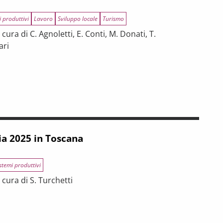
i produttivi
Lavoro
Sviluppo locale
Turismo
ura di C. Agnoletti, E. Conti, M. Donati, T.
ari
INCE TOSCANE
 tra riforme, digitalizzazione e modelli organizzativi
ia 2025 in Toscana
stemi produttivi
cura di S. Turchetti
na