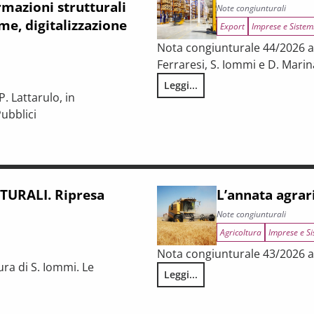
mazioni strutturali
Note congiunturali
me, digitalizzazione
Export
Imprese e Sistem
Nota congiunturale 44/2026 a c
Ferraresi, S. Iommi e D. Marin
Leggi...
LA CONGIUNTURA NELLE PROV
. Lattarulo, in
ubblici
iunturale e trasformazioni strutturali del procurement pubblico
URALI. Ripresa
L’annata agrar
Note congiunturali
Agricoltura
Imprese e Si
Nota congiunturale 43/2026 a 
ura di S. Iommi. Le
Leggi...
L’annata agraria 2025 in Tosca
 fragilità persistenti