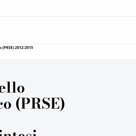
o (PRSE) 2012-2015
ello
co (PRSE)
intesi