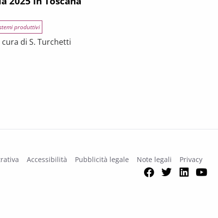
ia 2025 in Toscana
stemi produttivi
cura di S. Turchetti
na
rativa
Accessibilità
Pubblicità legale
Note legali
Privacy
Facebook
Twitter
Link
Y