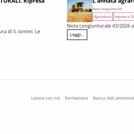
URALI. Ripresa
L’annata agrar
Note congiunturali
Agricoltura
Imprese e Si
Nota congiunturale 43/2026 a 
ura di S. Iommi. Le
Leggi...
L’annata agraria 2025 in Tosca
 fragilità persistenti
Lavora con noi
Formazione
Banca dati amminist