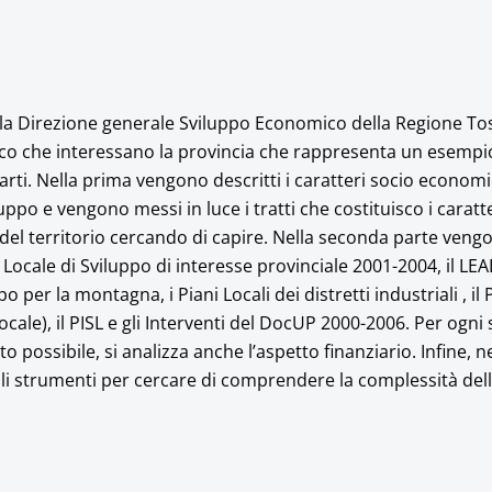
ella Direzione generale Sviluppo Economico della Regione To
mico che interessano la provincia che rappresenta un esempio
parti. Nella prima vengono descritti i caratteri socio economi
luppo e vengono messi in luce i tratti che costituisco i caratt
e del territorio cercando di capire. Nella seconda parte vengo
o Locale di Sviluppo di interesse provinciale 2001-2004, il LE
o per la montagna, i Piani Locali dei distretti industriali , il 
ocale), il PISL e gli Interventi del DocUP 2000-2006. Per ogni
possibile, si analizza anche l’aspetto finanziario. Infine, ne
 tali strumenti per cercare di comprendere la complessità de