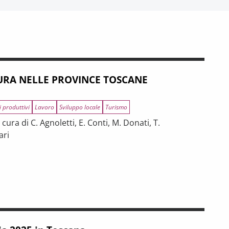
RA NELLE PROVINCE TOSCANE
i produttivi
Lavoro
Sviluppo locale
Turismo
ura di C. Agnoletti, E. Conti, M. Donati, T.
ari
INCE TOSCANE
 tra riforme, digitalizzazione e modelli organizzativi