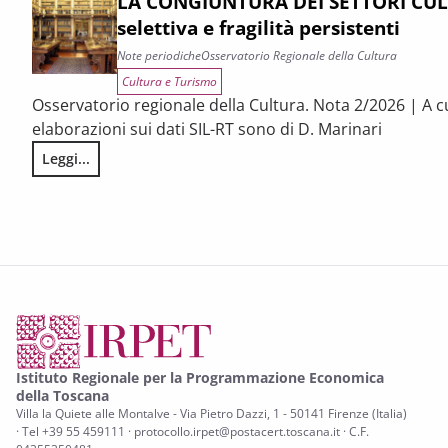
LA CONGIUNTURA DEI SETTORI CULT
selettiva e fragilità persistenti
Note periodiche
Osservatorio Regionale della Cultura
Cultura e Turismo
Osservatorio regionale della Cultura. Nota 2/2026 | A c
elaborazioni sui dati SIL-RT sono di D. Marinari
Leggi...
LA CONGIUNTURA DEI SETTORI CULTURALI. Ripresa selettiva e
Istituto Regionale per la Programmazione Economica
della Toscana
Villa la Quiete alle Montalve - Via Pietro Dazzi, 1 - 50141 Firenze (Italia)
· Tel +39 55 459111 · protocollo.irpet@postacert.toscana.it · C.F.