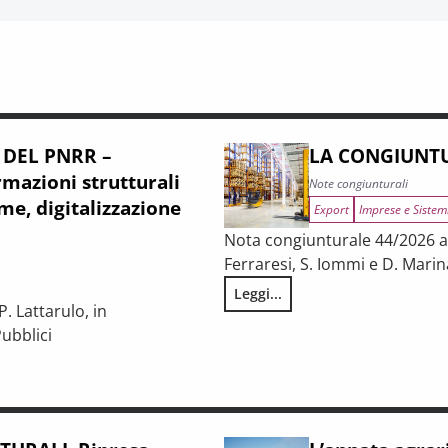
 DEL PNRR –
LA CONGIUNTU
mazioni strutturali
Note congiunturali
me, digitalizzazione
Export
Imprese e Sistem
Nota congiunturale 44/2026 a c
Ferraresi, S. Iommi e D. Marin
Leggi...
LA CONGIUNTURA NELLE PROV
. Lattarulo, in
ubblici
iunturale e trasformazioni strutturali del procurement pubblico