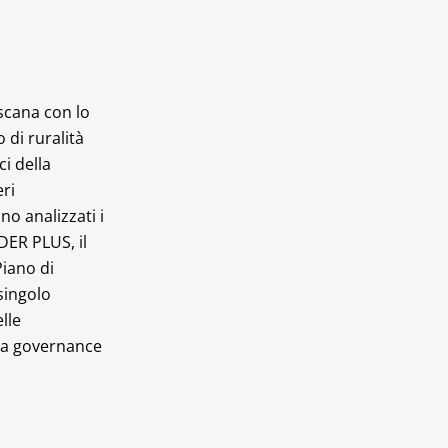
scana con lo
 di ruralità
ci della
eri
no analizzati i
ADER PLUS, il
Piano di
 singolo
lle
lla governance