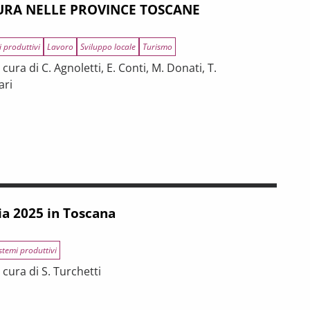
RA NELLE PROVINCE TOSCANE
i produttivi
Lavoro
Sviluppo locale
Turismo
ura di C. Agnoletti, E. Conti, M. Donati, T.
ari
INCE TOSCANE
 tra riforme, digitalizzazione e modelli organizzativi
ia 2025 in Toscana
stemi produttivi
cura di S. Turchetti
na