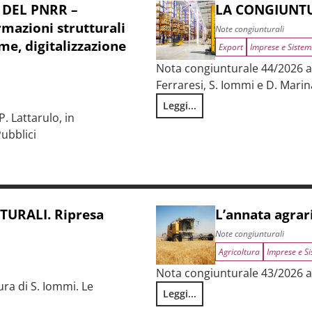
 DEL PNRR –
LA CONGIUNTU
mazioni strutturali
Note congiunturali
me, digitalizzazione
Export
Imprese e Sistem
Nota congiunturale 44/2026 a c
Ferraresi, S. Iommi e D. Marin
Leggi...
LA CONGIUNTURA NELLE PROV
. Lattarulo, in
ubblici
iunturale e trasformazioni strutturali del procurement pubblico
URALI. Ripresa
L’annata agrar
Note congiunturali
Agricoltura
Imprese e Si
Nota congiunturale 43/2026 a 
ura di S. Iommi. Le
Leggi...
L’annata agraria 2025 in Tosca