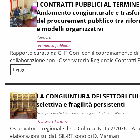
I CONTRATTI PUBBLICI AL TERMINE
Andamento congiunturale e trasfor
del procurement pubblico tra rifor
e modelli organizzativi
Rapporti
Economia pubblica
Rapporto curato da G. F. Gori, con il coordinamento di P
collaborazione con l'Osservatorio Regionale Contratti P
Leggi...
I CONTRATTI PUBBLICI AL TERMINE DEL PNRR – Andamento cong
LA CONGIUNTURA DEI SETTORI CULT
selettiva e fragilità persistenti
Note periodiche
Osservatorio Regionale della Cultura
Cultura e Turismo
Osservatorio regionale della Cultura. Nota 2/2026 | A c
elaborazioni sui dati SIL-RT sono di D. Marinari