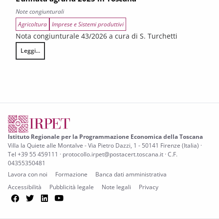
Note congiunturali
Agricoltura
Imprese e Sistemi produttivi
Nota congiunturale 43/2026 a cura di S. Turchetti
Leggi...
L’annata agraria 2025 in Toscana
Istituto Regionale per la Programmazione Economica della Toscana
Villa la Quiete alle Montalve - Via Pietro Dazzi, 1 - 50141 Firenze (Italia) ·
Tel +39 55 459111 · protocollo.irpet@postacert.toscana.it · C.F.
04355350481
Lavora con noi
Formazione
Banca dati amministrativa
Accessibilità
Pubblicità legale
Note legali
Privacy
Facebook
Twitter
LinkedIn
YouTube