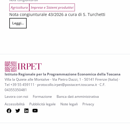
Agricoltura
Imprese e Sistemi produttivi
Nota congiunturale 43/2026 a cura di S. Turchetti
Leggi...
L’annata agraria 2025 in Toscana
Istituto Regionale per la Programmazione Economica della Toscana
Villa la Quiete alle Montalve - Via Pietro Dazzi, 1 - 50141 Firenze (Italia) ·
Tel +39 55 459111 · protocollo.irpet@postacert.toscana.it · C.F.
04355350481
Lavora con noi
Formazione
Banca dati amministrativa
Accessibilità
Pubblicità legale
Note legali
Privacy
Facebook
Twitter
LinkedIn
YouTube