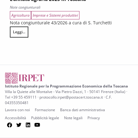
Note congiunturali
Agricoltura
Imprese e Sistemi produttivi
Nota congiunturale 43/2026 a cura di S. Turchetti
Leggi...
L’annata agraria 2025 in Toscana
Istituto Regionale per la Programmazione Economica della Toscana
Villa la Quiete alle Montalve - Via Pietro Dazzi, 1 - 50141 Firenze (Italia) ·
Tel +39 55 459111 · protocollo.irpet@postacert.toscana.it · C.F.
04355350481
Lavora con noi
Formazione
Banca dati amministrativa
Accessibilità
Pubblicità legale
Note legali
Privacy
Facebook
Twitter
LinkedIn
YouTube