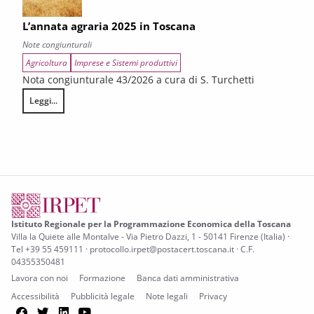
L’annata agraria 2025 in Toscana
Note congiunturali
Agricoltura
Imprese e Sistemi produttivi
Nota congiunturale 43/2026 a cura di S. Turchetti
Leggi...
L’annata agraria 2025 in Toscana
Istituto Regionale per la Programmazione Economica della Toscana
Villa la Quiete alle Montalve - Via Pietro Dazzi, 1 - 50141 Firenze (Italia) ·
Tel +39 55 459111 · protocollo.irpet@postacert.toscana.it · C.F.
04355350481
Lavora con noi
Formazione
Banca dati amministrativa
Accessibilità
Pubblicità legale
Note legali
Privacy
Facebook
Twitter
LinkedIn
YouTube