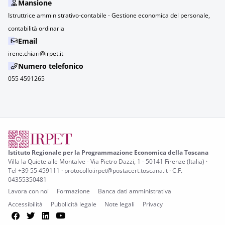
Mansione
Istruttrice amministrativo-contabile - Gestione economica del personale,
contabilità ordinaria
Email
irene.chiari@irpet.it
Numero telefonico
055 4591265
Istituto Regionale per la Programmazione Economica della Toscana
Villa la Quiete alle Montalve - Via Pietro Dazzi, 1 - 50141 Firenze (Italia) ·
Tel +39 55 459111 · protocollo.irpet@postacert.toscana.it · C.F.
04355350481
Lavora con noi
Formazione
Banca dati amministrativa
Accessibilità
Pubblicità legale
Note legali
Privacy
Facebook
Twitter
LinkedIn
YouTube