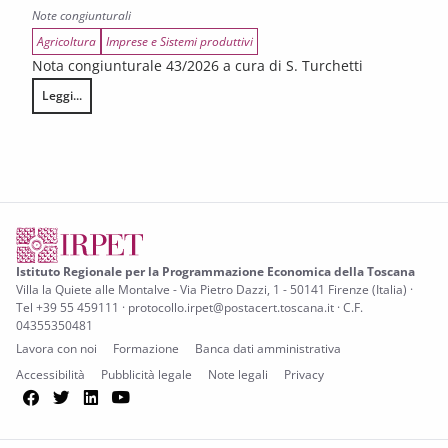
Note congiunturali
Agricoltura
Imprese e Sistemi produttivi
Nota congiunturale 43/2026 a cura di S. Turchetti
Leggi...
L’annata agraria 2025 in Toscana
Istituto Regionale per la Programmazione Economica della Toscana
Villa la Quiete alle Montalve - Via Pietro Dazzi, 1 - 50141 Firenze (Italia) ·
Tel +39 55 459111 · protocollo.irpet@postacert.toscana.it · C.F.
04355350481
Lavora con noi
Formazione
Banca dati amministrativa
Accessibilità
Pubblicità legale
Note legali
Privacy
Facebook
Twitter
LinkedIn
YouTube