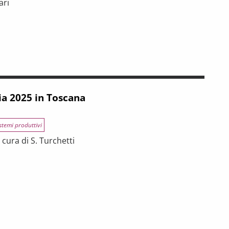
ari
INCE TOSCANE
 tra riforme, digitalizzazione e modelli organizzativi
ia 2025 in Toscana
stemi produttivi
cura di S. Turchetti
na