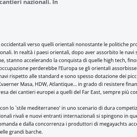
cantieri nazionali. In
occidentali verso quelli orientali nonostante le politiche pr
ionali. In realtà i paesi orientali, dopo aver assorbito le navi
e, stanno accelerando la conquista di quelle high tech, fin
occupazione perderebbe l’Europa se gli orientali assorbisse
avi rispetto alle standard e sono spesso dotazione dei picco
 Kvaerner Masa, HDW, Atlantique… in grado di resistere fina
resa dei cantieri europei a quelli del Far East, sempre più co
 con lo `stile mediterraneo’ in uno scenario di dura competi
onali rivali e nuovi entranti internazionali si spingono in qu
omanda e dalla concorrenza i produttori di megayachts acc
 delle grandi barche.