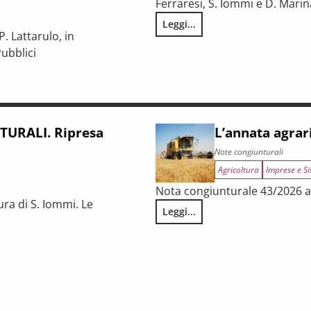
Ferraresi, S. Iommi e D. Marin
Leggi...
LA CONGIUNTURA NELLE PROV
. Lattarulo, in
ubblici
iunturale e trasformazioni strutturali del procurement pubblico
URALI. Ripresa
L’annata agrar
Note congiunturali
Agricoltura
Imprese e Si
Nota congiunturale 43/2026 a 
ura di S. Iommi. Le
Leggi...
L’annata agraria 2025 in Tosca
 fragilità persistenti