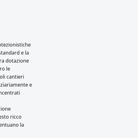
otezionistiche
 standard e la
ora dotazione
ro le
li cantieri
nziariamente e
ncentrati
zione
esto ricco
entuano la