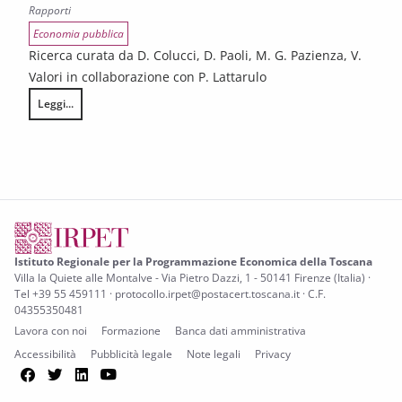
Rapporti
Economia pubblica
Ricerca curata da D. Colucci, D. Paoli, M. G. Pazienza, V.
Valori in collaborazione con P. Lattarulo
Leggi...
Politiche di contrasto all’evasione del bollo auto: un approccio di econ
Istituto Regionale per la Programmazione Economica della Toscana
Villa la Quiete alle Montalve - Via Pietro Dazzi, 1 - 50141 Firenze (Italia) ·
Tel +39 55 459111 · protocollo.irpet@postacert.toscana.it · C.F.
04355350481
Lavora con noi
Formazione
Banca dati amministrativa
Accessibilità
Pubblicità legale
Note legali
Privacy
Facebook
Twitter
LinkedIn
YouTube