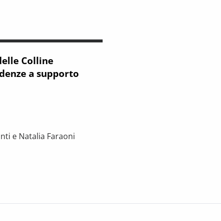
elle Colline
videnze a supporto
nti e Natalia Faraoni
lline Metallifere: dati ed evidenze a supporto dell’orientamento