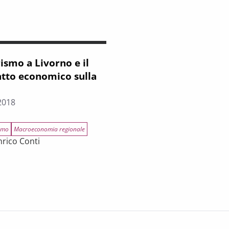
rismo a Livorno e il
tto economico sulla
2018
smo
Macroeconomia regionale
nrico Conti
ismo a Livorno e il suo impatto economico sulla Toscana