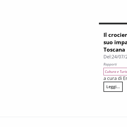
Il crocie
suo impa
Toscana
Del:
24/07/
Rapporti
Cultura e Turi
a cura di E
Leggi...
Il crocier