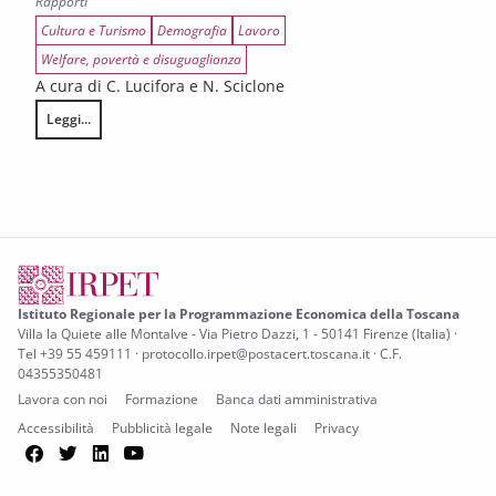
Rapporti
Cultura e Turismo
Demografia
Lavoro
Welfare, povertà e disuguaglianza
A cura di C. Lucifora e N. Sciclone
Leggi...
Le implicazioni economiche e sociali della traiettoria demografica
Istituto Regionale per la Programmazione Economica della Toscana
Villa la Quiete alle Montalve - Via Pietro Dazzi, 1 - 50141 Firenze (Italia) ·
Tel +39 55 459111 · protocollo.irpet@postacert.toscana.it · C.F.
04355350481
Lavora con noi
Formazione
Banca dati amministrativa
Accessibilità
Pubblicità legale
Note legali
Privacy
Facebook
Twitter
LinkedIn
YouTube