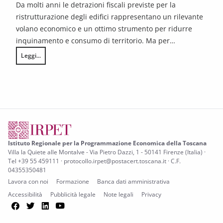
Da molti anni le detrazioni fiscali previste per la
ristrutturazione degli edifici rappresentano un rilevante
volano economico e un ottimo strumento per ridurre
inquinamento e consumo di territorio. Ma per…
Leggi...
La buona edilizia inizia in comune
Istituto Regionale per la Programmazione Economica della Toscana
Villa la Quiete alle Montalve - Via Pietro Dazzi, 1 - 50141 Firenze (Italia) ·
Tel +39 55 459111 · protocollo.irpet@postacert.toscana.it · C.F.
04355350481
Lavora con noi
Formazione
Banca dati amministrativa
Accessibilità
Pubblicità legale
Note legali
Privacy
Facebook
Twitter
LinkedIn
YouTube