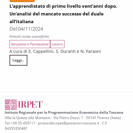
L’apprendistato di primo livello vent’anni dopo.
Un’analisi del mancato successo del duale
all’italiana
Del:
04/11/2024
Articoli riviste scientifiche
Istruzione e Formazione
Lavoro
A cura di E. Cappellini, S. Duranti e N. Faraoni
Leggi...
L’apprendistato di primo livello vent’anni dopo. Un’analisi del mancato s
Istituto Regionale per la Programmazione Economica della Toscana
Villa la Quiete alle Montalve - Via Pietro Dazzi, 1 - 50141 Firenze (Italia) ·
Tel +39 55 459111 · protocollo.irpet@postacert.toscana.it · C.F.
04355350481