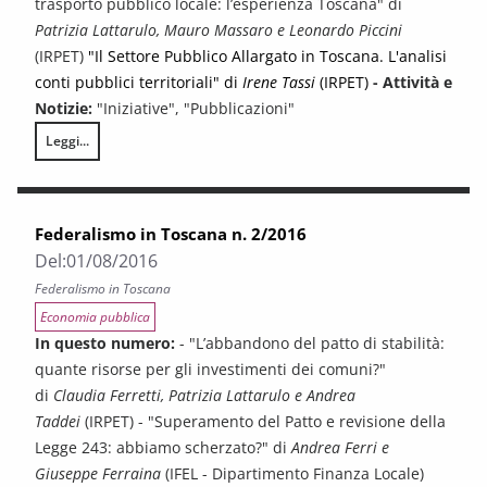
trasporto pubblico locale: l’esperienza Toscana" di
Patrizia Lattarulo, Mauro Massaro e Leonardo Piccini
(IRPET)
"Il Settore Pubblico Allargato in Toscana. L'analisi
conti pubblici territoriali" di
Irene Tassi
(IRPET)
- Attività e
Notizie:
"Iniziative", "Pubblicazioni"
Leggi...
Federalismo in Toscana n. 3/2016
Federalismo in Toscana n. 2/2016
Del:
01/08/2016
Federalismo in Toscana
Economia pubblica
In questo numero:
- "L’abbandono del patto di stabilità:
quante risorse per gli investimenti dei comuni?"
di
Claudia Ferretti, Patrizia Lattarulo e Andrea
Taddei
(IRPET) - "Superamento del Patto e revisione della
Legge 243: abbiamo scherzato?" di
Andrea Ferri e
Giuseppe Ferraina
(IFEL - Dipartimento Finanza Locale)