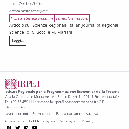
Del:
09/02/2016
Articoli riviste scientifiche
Imprese e Sistemi produttivi
Territorio e Trasporti
Articolo su "Scienze Regionali. Italian Journal of Regional
Science" di C. Bocci e M. Mariani
Leggi...
L’approccio delle funzioni dose-risposta per la valutazione di trattament
Istituto Regionale per la Programmazione Economica della Toscana
Villa la Quiete alle Montalve - Via Pietro Dazzi, 1 - 50141 Firenze (Italia) ·
Tel +39 55 459111 · protocollo.irpet@postacert.toscana.it · C.F.
04355350481
Lavora con noi
Formazione
Banca dati amministrativa
Accessibilità
Pubblicità legale
Note legali
Privacy
Facebook
Twitter
LinkedIn
YouTube