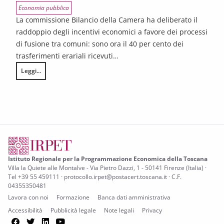
Economia pubblica
La commissione Bilancio della Camera ha deliberato il
raddoppio degli incentivi economici a favore dei processi
di fusione tra comuni: sono ora il 40 per cento dei
trasferimenti erariali ricevuti…
Leggi...
Più fusioni tra comuni con i giusti incentivi
Istituto Regionale per la Programmazione Economica della Toscana
Villa la Quiete alle Montalve - Via Pietro Dazzi, 1 - 50141 Firenze (Italia) ·
Tel +39 55 459111 · protocollo.irpet@postacert.toscana.it · C.F.
04355350481
Lavora con noi
Formazione
Banca dati amministrativa
Accessibilità
Pubblicità legale
Note legali
Privacy
Facebook
Twitter
LinkedIn
YouTube