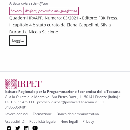
Articoli riviste scientifiche
Lavoro
Welfare, povertà e disuguaglianza
Quaderni IRVAPP, Numero: 03/2021 - Editore: FBK Press.
Il capitolo 4 è stato curato da Elena Cappellini, Silvia
Duranti e Nicola Sciclone
Leggi...
Il programma Garanzia Giovani in Toscana, Trentino e Veneto. Contesto,
Istituto Regionale per la Programmazione Economica della Toscana
Villa la Quiete alle Montalve - Via Pietro Dazzi, 1 - 50141 Firenze (Italia) ·
Tel +39 55 459111 · protocollo.irpet@postacert.toscana.it · C.F.
04355350481
Lavora con noi
Formazione
Banca dati amministrativa
Accessibilità
Pubblicità legale
Note legali
Privacy
Facebook
Twitter
LinkedIn
YouTube