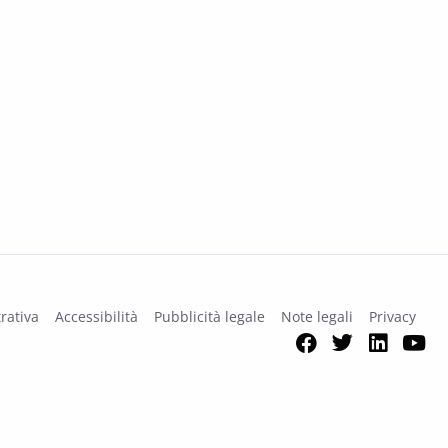
rativa
Accessibilità
Pubblicità legale
Note legali
Privacy
Facebook
Twitter
Link
Y