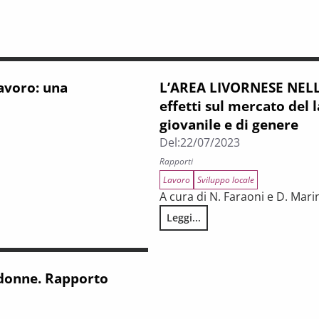
lavoro: una
L’AREA LIVORNESE NEL
effetti sul mercato del 
giovanile e di genere
Del:
22/07/2023
Rapporti
Lavoro
Sviluppo locale
A cura di N. Faraoni e D. Mari
i genere
Leggi...
L’AREA LIVORNESE NELLA TRANSIZ
 donne. Rapporto