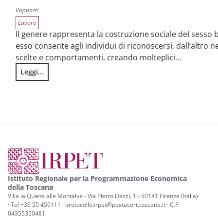
Rapporti
Lavoro
Il genere rappresenta la costruzione sociale del sesso b
esso consente agli individui di riconoscersi, dall’altro n
scelte e comportamenti, creando molteplici…
Leggi...
La condizione economica e lavorativa delle donne. Rappor
Istituto Regionale per la Programmazione Economica
della Toscana
Villa la Quiete alle Montalve - Via Pietro Dazzi, 1 - 50141 Firenze (Italia)
· Tel +39 55 459111 · protocollo.irpet@postacert.toscana.it · C.F.
04355350481