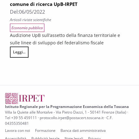
comune di ricerca UpB-IRPET
Del:
06/05/2022
Articoli riviste scientifiche
Economia pubblica
Audizione UpB sull’assetto della finanza territoriale e
sulle linee di sviluppo del federalismo fiscale
Leggi...
Audizione UpB sull’assetto della finanza territoriale e sulle linee di svi
Istituto Regionale per la Programmazione Economica della Toscana
Villa la Quiete alle Montalve - Via Pietro Dazzi, 1 - 50141 Firenze (Italia) ·
Tel +39 55 459111 · protocollo.irpet@postacert.toscana.it · C.F.
04355350481
Lavora con noi
Formazione
Banca dati amministrativa
Accessibilità
Pubblicità legale
Note legali
Privacy