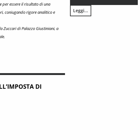
 per essere il risultato di una
Leggi...
ri, coniugando rigore analitico e
Federalismo in Toscana n. 4/20
a Zuccari di Palazzo Giustiniani, a
le.
LL’IMPOSTA DI
I SOGGIORNO DEI COMUNI