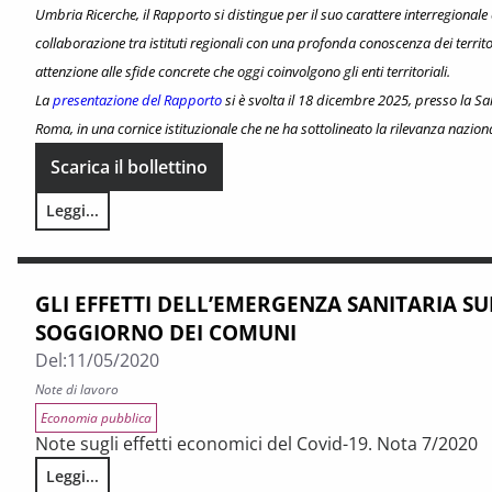
Umbria Ricerche, il Rapporto si distingue per il suo carattere interregionale e
collaborazione tra istituti regionali con una profonda conoscenza dei territo
attenzione alle sfide concrete che oggi coinvolgono gli enti territoriali.
La
presentazione del Rapporto
si è svolta il 18 dicembre 2025, presso la Sal
Roma, in una cornice istituzionale che ne ha sottolineato la rilevanza naziona
Scarica il bollettino
Leggi...
Federalismo in Toscana n. 1/2026
GLI EFFETTI DELL’EMERGENZA SANITARIA SU
SOGGIORNO DEI COMUNI
Del:
11/05/2020
Note di lavoro
Economia pubblica
Note sugli effetti economici del Covid-19. Nota 7/2020
Leggi...
GLI EFFETTI DELL’EMERGENZA SANITARIA SULL’IMPOSTA D