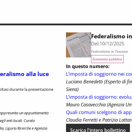
Federalismo in
Del:
10/12/2025
Federalismo in Toscana
Economia pubblica
In questo numero:
deralismo alla luce
L’imposta di soggiorno nei co
Luciano Benedetti (Esperto di fi
Siena)
ltasi durante la presentazione
L’imposta di soggiorno: evolu
Mauro Casavecchia (Agenzia Umb
Quali comuni scelgono di appl
, rappresenta un appuntamento
Claudia Ferretti e Patrizia Lattar
gli enti locali. Curato
a, Liguria Ricerche e Agenzia
Scarica l'intero bollettino