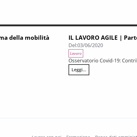
ema della mobilità
IL LAVORO AGILE | Parte 
Del:
03/06/2020
Lavoro
Osservatorio Covid-19: Contr
Leggi...
IL LAVORO AGILE | Parte 1: Per 
tà regionale