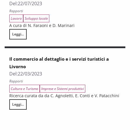
Del:
22/07/2023
Rapporti
Lavoro
Sviluppo locale
A cura di N. Faraoni e D. Marinari
Leggi...
L’AREA LIVORNESE NELLA TRANSIZIONE DEMOGRAFICA. Gli effetti sul mer
Il commercio al dettaglio e i servizi turistici a
Livorno
Del:
22/03/2023
Rapporti
Cultura e Turismo
Imprese e Sistemi produttivi
Ricerca curata da da C. Agnoletti, E. Conti e V. Patacchini
Leggi...
Il commercio al dettaglio e i servizi turistici a Livorno