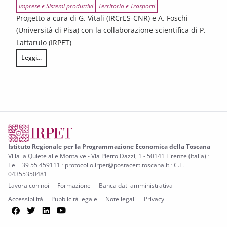
Imprese e Sistemi produttivi
Territorio e Trasporti
Progetto a cura di G. Vitali (IRCrES-CNR) e A. Foschi
(Università di Pisa) con la collaborazione scientifica di P.
Lattarulo (IRPET)
Leggi...
La nautica minore in Toscana
Istituto Regionale per la Programmazione Economica della Toscana
Villa la Quiete alle Montalve - Via Pietro Dazzi, 1 - 50141 Firenze (Italia) ·
Tel +39 55 459111 · protocollo.irpet@postacert.toscana.it · C.F.
04355350481
Lavora con noi
Formazione
Banca dati amministrativa
Accessibilità
Pubblicità legale
Note legali
Privacy
Facebook
Twitter
LinkedIn
YouTube