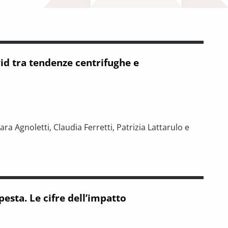
ovid tra tendenze centrifughe e
iara Agnoletti, Claudia Ferretti, Patrizia Lattarulo e
a tendenze centrifughe e cambiamenti funzionali
esta. Le cifre dell’impatto