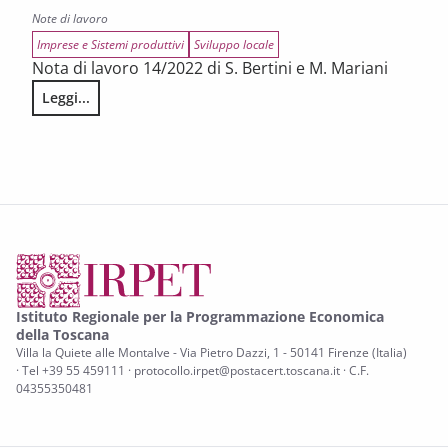
Note di lavoro
Imprese e Sistemi produttivi
Sviluppo locale
Nota di lavoro 14/2022 di S. Bertini e M. Mariani
Leggi...
Il rischio di insolvenza nella manifattura toscana durante 
Istituto Regionale per la Programmazione Economica
della Toscana
Villa la Quiete alle Montalve - Via Pietro Dazzi, 1 - 50141 Firenze (Italia)
· Tel +39 55 459111 · protocollo.irpet@postacert.toscana.it · C.F.
04355350481