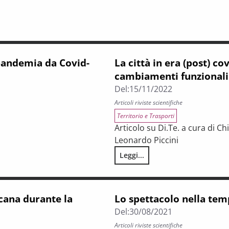
 pandemia da Covid-
La città in era (post) c
cambiamenti funzionali
Del:
15/11/2022
Articoli riviste scientifiche
Territorio e Trasporti
Articolo su Di.Te. a cura di Ch
Leonardo Piccini
ovid-19. L’esperienza della Regione Toscana
Leggi...
La città in era (post) covid tr
scana durante la
Lo spettacolo nella temp
Del:
30/08/2021
Articoli riviste scientifiche