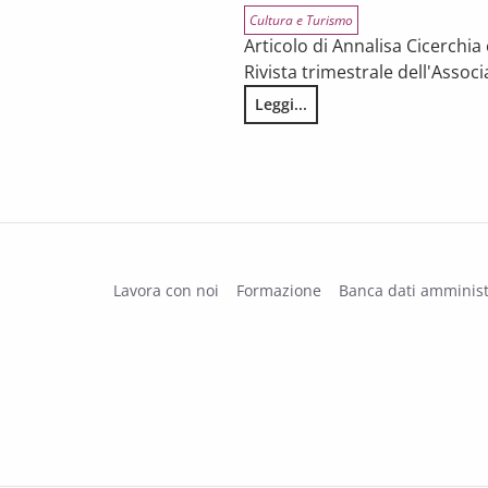
Cultura e Turismo
Articolo di Annalisa Cicerchi
Rivista trimestrale dell'Assoc
Leggi...
Lo spettacolo nella tempesta. L
la prima fase pandemica
Lavora con noi
Formazione
Banca dati amminist