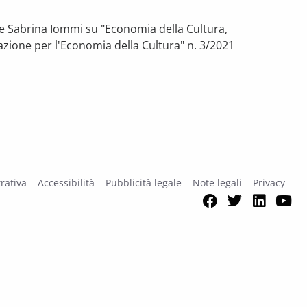
a e Sabrina Iommi su "Economia della Cultura,
iazione per l'Economia della Cultura" n. 3/2021
e cifre dell’impatto
rativa
Accessibilità
Pubblicità legale
Note legali
Privacy
Facebook
Twitter
Link
Y