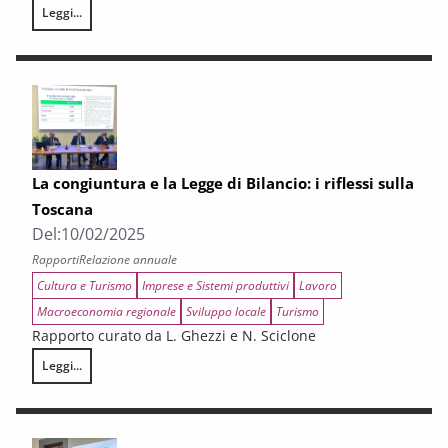
Leggi...
Dalla globalizzazione al protezionismo, i riflessi economici e sociali
La congiuntura e la Legge di Bilancio: i riflessi sulla
Toscana
Del:
10/02/2025
Rapporti
Relazione annuale
Cultura e Turismo
Imprese e Sistemi produttivi
Lavoro
Macroeconomia regionale
Sviluppo locale
Turismo
Rapporto curato da L. Ghezzi e N. Sciclone
Leggi...
La congiuntura e la Legge di Bilancio: i riflessi sulla Toscana