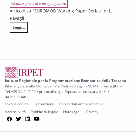
Welfare, povertà e disuguaglianza
Articolo su "EUROMOD Working Paper Series" di L.
Ravagli
Leggi...
A minimum income in Italy
Istituto Regionale per la Programmazione Economica della Toscana
Villa la Quiete alle Montalve - Via Pietro Dazzi, 1 - 50141 Firenze (Italia) ·
Tel +39 55 459111 · protocollo.irpet@postacert.toscana.it · C.F.
04355350481
Lavora con noi
Formazione
Banca dati amministrativa
Accessibilità
Pubblicità legale
Note legali
Privacy
Facebook
Twitter
LinkedIn
YouTube