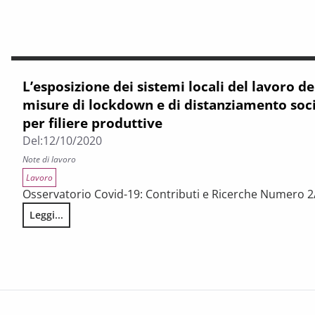
L’esposizione dei sistemi locali del lavoro de
misure di lockdown e di distanziamento soci
per filiere produttive
Del:
12/10/2020
Note di lavoro
Lavoro
Osservatorio Covid-19: Contributi e Ricerche Numero 
Leggi...
L’esposizione dei sistemi locali del lavoro della Toscana al