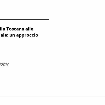
lla Toscana alle
ale: un approccio
2/2020
le misure di lockdown e di distanziamento sociale: un approccio per