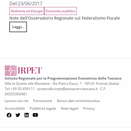
Del:
23/06/2017
Ambiente ed Energia
Economia pubblica
Note dell'Osservatorio Regionale sul Federalismo Fiscale
Leggi...
Le determinanti del consumo di servizi idrici e l’impatto distributivo de
Istituto Regionale per la Programmazione Economica della Toscana
Villa la Quiete alle Montalve - Via Pietro Dazzi, 1 - 50141 Firenze (Italia) ·
Tel +39 55 459111 · protocollo.irpet@postacert.toscana.it · C.F.
04355350481
Lavora con noi
Formazione
Banca dati amministrativa
Accessibilità
Pubblicità legale
Note legali
Privacy
Facebook
Twitter
LinkedIn
YouTube