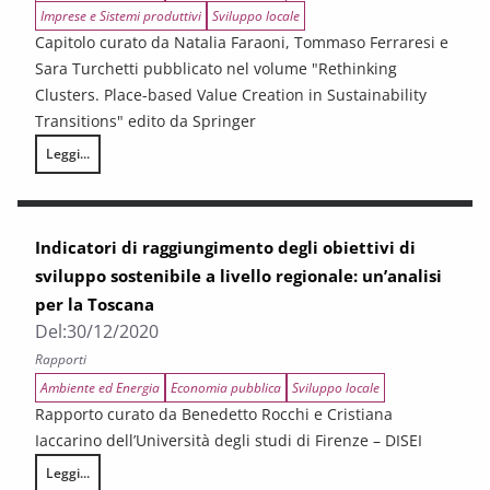
Imprese e Sistemi produttivi
Sviluppo locale
Capitolo curato da Natalia Faraoni, Tommaso Ferraresi e
Sara Turchetti pubblicato nel volume "Rethinking
Clusters. Place-based Value Creation in Sustainability
Transitions" edito da Springer
Leggi...
The Circular Economy in the Tuscan Fashion Industry: A Value Chain 
Indicatori di raggiungimento degli obiettivi di
sviluppo sostenibile a livello regionale: un’analisi
per la Toscana
Del:
30/12/2020
Rapporti
Ambiente ed Energia
Economia pubblica
Sviluppo locale
Rapporto curato da Benedetto Rocchi e Cristiana
Iaccarino dell’Università degli studi di Firenze – DISEI
Leggi...
Indicatori di raggiungimento degli obiettivi di sviluppo sostenibile a live