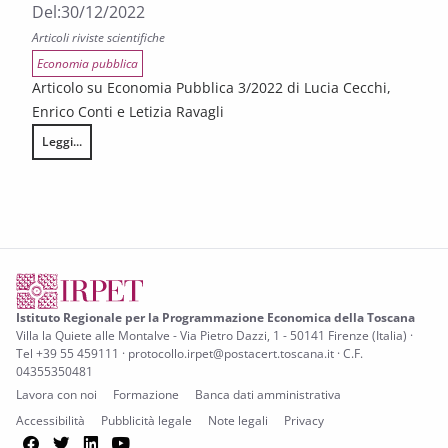
Del:
30/12/2022
Articoli riviste scientifiche
Economia pubblica
Articolo su Economia Pubblica 3/2022 di Lucia Cecchi,
Enrico Conti e Letizia Ravagli
Leggi...
The determinants of domestic water demand and the equity of tariffs: E
Istituto Regionale per la Programmazione Economica della Toscana
Villa la Quiete alle Montalve - Via Pietro Dazzi, 1 - 50141 Firenze (Italia) ·
Tel +39 55 459111 · protocollo.irpet@postacert.toscana.it · C.F.
04355350481
Lavora con noi
Formazione
Banca dati amministrativa
Accessibilità
Pubblicità legale
Note legali
Privacy
Facebook
Twitter
LinkedIn
YouTube