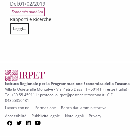
Del:
01/02/2019
Economia pubblica
Rapporti e Ricerche
Leggi...
Civismo, qualità istituzionale e politiche di contrasto all’evasione. Evid
Istituto Regionale per la Programmazione Economica della Toscana
Villa la Quiete alle Montalve - Via Pietro Dazzi, 1 - 50141 Firenze (Italia) ·
Tel +39 55 459111 · protocollo.irpet@postacert.toscana.it · C.F.
04355350481
Lavora con noi
Formazione
Banca dati amministrativa
Accessibilità
Pubblicità legale
Note legali
Privacy
Facebook
Twitter
LinkedIn
YouTube