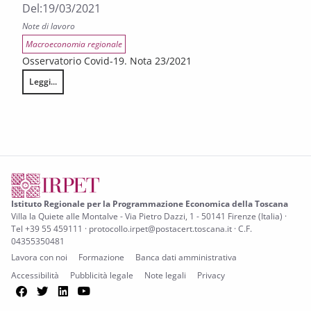
Del:
19/03/2021
Note di lavoro
Macroeconomia regionale
Osservatorio Covid-19. Nota 23/2021
Leggi...
LE REGIONI ITALIANE NELLA GESTIONE DELLA SECONDA ONDATA: È E
Istituto Regionale per la Programmazione Economica della Toscana
Villa la Quiete alle Montalve - Via Pietro Dazzi, 1 - 50141 Firenze (Italia) ·
Tel +39 55 459111 · protocollo.irpet@postacert.toscana.it · C.F.
04355350481
Lavora con noi
Formazione
Banca dati amministrativa
Accessibilità
Pubblicità legale
Note legali
Privacy
Facebook
Twitter
LinkedIn
YouTube