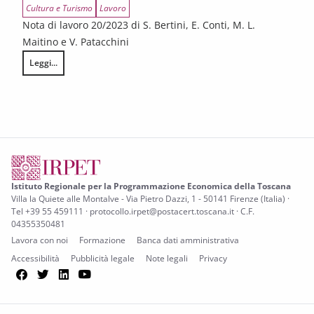
Cultura e Turismo
Lavoro
Nota di lavoro 20/2023 di S. Bertini, E. Conti, M. L.
Maitino e V. Patacchini
Leggi...
Il lavoro povero nel turismo
Istituto Regionale per la Programmazione Economica della Toscana
Villa la Quiete alle Montalve - Via Pietro Dazzi, 1 - 50141 Firenze (Italia) ·
Tel +39 55 459111 · protocollo.irpet@postacert.toscana.it · C.F.
04355350481
Lavora con noi
Formazione
Banca dati amministrativa
Accessibilità
Pubblicità legale
Note legali
Privacy
Facebook
Twitter
LinkedIn
YouTube