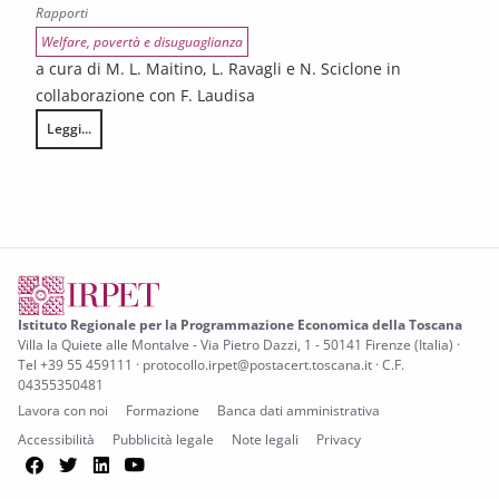
Rapporti
Welfare, povertà e disuguaglianza
a cura di M. L. Maitino, L. Ravagli e N. Sciclone in
collaborazione con F. Laudisa
Leggi...
Gli effetti della riforma dell’ISEE sul diritto allo studio universitario
Istituto Regionale per la Programmazione Economica della Toscana
Villa la Quiete alle Montalve - Via Pietro Dazzi, 1 - 50141 Firenze (Italia) ·
Tel +39 55 459111 · protocollo.irpet@postacert.toscana.it · C.F.
04355350481
Lavora con noi
Formazione
Banca dati amministrativa
Accessibilità
Pubblicità legale
Note legali
Privacy
Facebook
Twitter
LinkedIn
YouTube