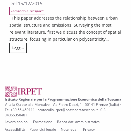
Del:
15/12/2015
Territorio e Trasporti
This paper addresses the relationship between urban
spatial structure and emissions. Surveying the most
relevant literature, first we discuss the concept of spatial
structure, focusing in particular on polycentricity…
Leggi...
Urban spatial structure and environmental emissions: A survey of the l
Istituto Regionale per la Programmazione Economica della Toscana
Villa la Quiete alle Montalve - Via Pietro Dazzi, 1 - 50141 Firenze (Italia) ·
Tel +39 55 459111 · protocollo.irpet@postacert.toscana.it · C.F.
04355350481
Lavora con noi
Formazione
Banca dati amministrativa
Accessibilità
Pubblicità legale
Note legali
Privacy