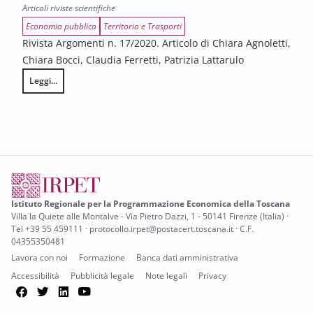
Articoli riviste scientifiche
Economia pubblica
Territorio e Trasporti
Rivista Argomenti n. 17/2020. Articolo di Chiara Agnoletti,
Chiara Bocci, Claudia Ferretti, Patrizia Lattarulo
Leggi...
Equità nell’imposizione immobiliare attraverso la rivalutazione della ba
Istituto Regionale per la Programmazione Economica della Toscana
Villa la Quiete alle Montalve - Via Pietro Dazzi, 1 - 50141 Firenze (Italia) ·
Tel +39 55 459111 · protocollo.irpet@postacert.toscana.it · C.F.
04355350481
Lavora con noi
Formazione
Banca dati amministrativa
Accessibilità
Pubblicità legale
Note legali
Privacy
Facebook
Twitter
LinkedIn
YouTube