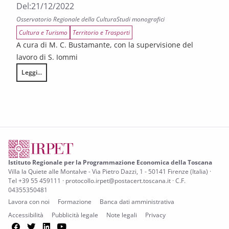
Del:
21/12/2022
Osservatorio Regionale della Cultura
Studi monografici
Cultura e Turismo
Territorio e Trasporti
A cura di M. C. Bustamante, con la supervisione del
lavoro di S. Iommi
Leggi...
Ville e Giardini Medicei in Toscana. Un’analisi comparativa con altri siti s
Istituto Regionale per la Programmazione Economica della Toscana
Villa la Quiete alle Montalve - Via Pietro Dazzi, 1 - 50141 Firenze (Italia) ·
Tel +39 55 459111 · protocollo.irpet@postacert.toscana.it · C.F.
04355350481
Lavora con noi
Formazione
Banca dati amministrativa
Accessibilità
Pubblicità legale
Note legali
Privacy
Facebook
Twitter
LinkedIn
YouTube