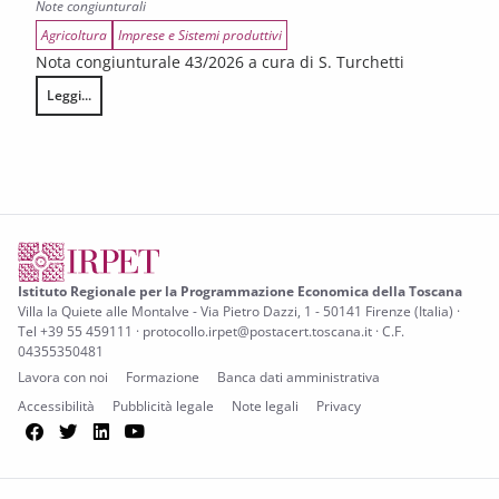
Note congiunturali
Agricoltura
Imprese e Sistemi produttivi
Nota congiunturale 43/2026 a cura di S. Turchetti
Leggi...
L’annata agraria 2025 in Toscana
Istituto Regionale per la Programmazione Economica della Toscana
Villa la Quiete alle Montalve - Via Pietro Dazzi, 1 - 50141 Firenze (Italia) ·
Tel +39 55 459111 · protocollo.irpet@postacert.toscana.it · C.F.
04355350481
Lavora con noi
Formazione
Banca dati amministrativa
Accessibilità
Pubblicità legale
Note legali
Privacy
Facebook
Twitter
LinkedIn
YouTube