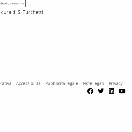
stemi produttivi
cura di S. Turchetti
na
rativa
Accessibilità
Pubblicità legale
Note legali
Privacy
Facebook
Twitter
Link
Y