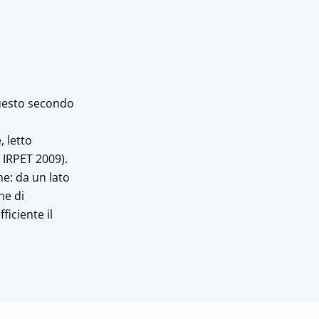
questo secondo
, letto
, IRPET 2009).
ne: da un lato
he di
ficiente il