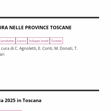
RA NELLE PROVINCE TOSCANE
i produttivi
Lavoro
Sviluppo locale
Turismo
ura di C. Agnoletti, E. Conti, M. Donati, T.
ari
INCE TOSCANE
 tra riforme, digitalizzazione e modelli organizzativi
ia 2025 in Toscana