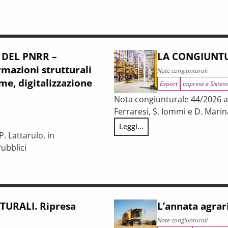
 DEL PNRR –
LA CONGIUNTU
mazioni strutturali
Note congiunturali
me, digitalizzazione
Export
Imprese e Sistem
Nota congiunturale 44/2026 a c
Ferraresi, S. Iommi e D. Marin
Leggi...
LA CONGIUNTURA NELLE PROV
. Lattarulo, in
ubblici
iunturale e trasformazioni strutturali del procurement pubblico
URALI. Ripresa
L’annata agrar
Note congiunturali