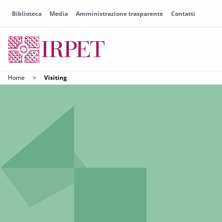
Biblioteca
Media
Amministrazione trasparente
Contatti
Home
>
Visiting