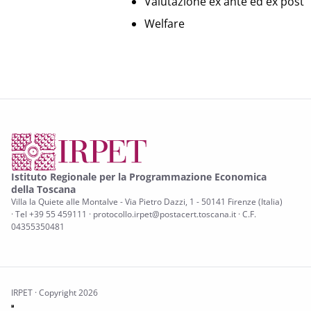
Valutazione ex ante ed ex post
Welfare
Istituto Regionale per la Programmazione Economica
della Toscana
Villa la Quiete alle Montalve - Via Pietro Dazzi, 1 - 50141 Firenze (Italia)
· Tel +39 55 459111 · protocollo.irpet@postacert.toscana.it · C.F.
04355350481
IRPET · Copyright 2026