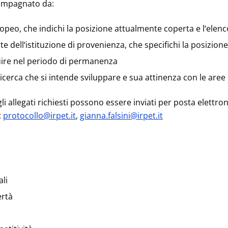
mpagnato da:
peo, che indichi la posizione attualmente coperta e l‘elenc
te dell‘istituzione di provenienza, che specifichi la posizion
guire nel periodo di permanenza
erca che si intende sviluppare e sua attinenza con le aree d
li allegati richiesti possono essere inviati per posta elettron
:
protocollo@irpet.it
,
gianna.falsini@irpet.it
ali
ertà