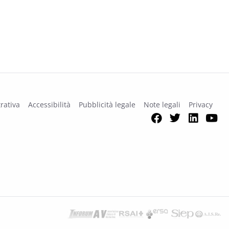
rativa
Accessibilità
Pubblicità legale
Note legali
Privacy
Facebook
Twitter
Link
Y