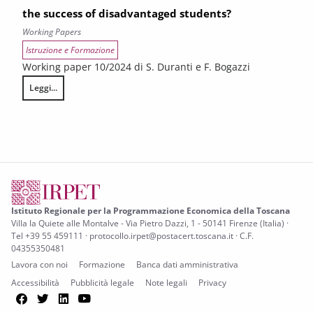
the success of disadvantaged students?
Working Papers
Istruzione e Formazione
Working paper 10/2024 di S. Duranti e F. Bogazzi
Leggi...
Resilient students: what are the factors behind the success of disadv
Istituto Regionale per la Programmazione Economica della Toscana
Villa la Quiete alle Montalve - Via Pietro Dazzi, 1 - 50141 Firenze (Italia) ·
Tel +39 55 459111 · protocollo.irpet@postacert.toscana.it · C.F.
04355350481
Lavora con noi
Formazione
Banca dati amministrativa
Accessibilità
Pubblicità legale
Note legali
Privacy
Facebook
Twitter
LinkedIn
YouTube