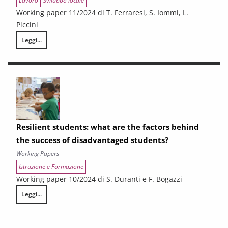
Lavoro
Sviluppo locale
Working paper 11/2024 di T. Ferraresi, S. Iommi, L.
Piccini
Leggi...
Le relazioni tra territori per le politiche di sviluppo: analisi Input-Outp
Resilient students: what are the factors behind
the success of disadvantaged students?
Working Papers
Istruzione e Formazione
Working paper 10/2024 di S. Duranti e F. Bogazzi
Leggi...
Resilient students: what are the factors behind the success of disadv