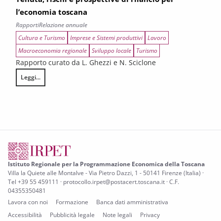
l’economia toscana
Rapporti
Relazione annuale
Cultura e Turismo
Imprese e Sistemi produttivi
Lavoro
Macroeconomia regionale
Sviluppo locale
Turismo
Rapporto curato da L. Ghezzi e N. Sciclone
Leggi...
Tenuta, rischi e prospettive di rilancio per l’economia toscana
Istituto Regionale per la Programmazione Economica della Toscana
Villa la Quiete alle Montalve - Via Pietro Dazzi, 1 - 50141 Firenze (Italia) ·
Tel +39 55 459111 · protocollo.irpet@postacert.toscana.it · C.F.
04355350481
Lavora con noi
Formazione
Banca dati amministrativa
Accessibilità
Pubblicità legale
Note legali
Privacy